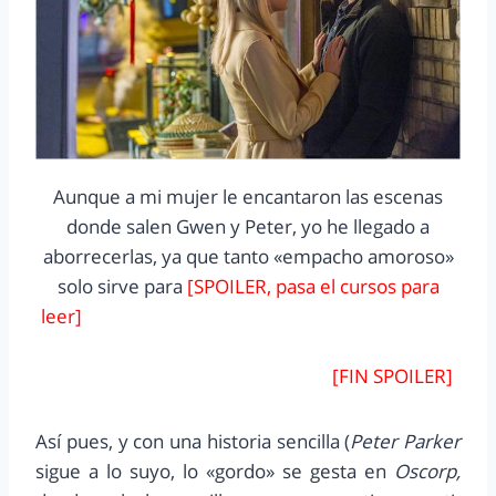
Aunque a mi mujer le encantaron las escenas
donde salen Gwen y Peter, yo he llegado a
aborrecerlas, ya que tanto «empacho amoroso»
solo sirve para
[SPOILER, pasa el cursos para
leer]
potenciar un sentimiento de afinidad entre
el personaje y un suceso que todo el mundo se
olía que ocurriría en esta entrega
[FIN SPOILER]
Así pues, y con una historia sencilla (
Peter Parker
sigue a lo suyo, lo «gordo» se gesta en
Oscorp,