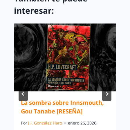
interesar:
La sombra sobre Innsmouth,
Gou Tanabe [RESEÑA]
Por
J.J. González Haro
enero 26, 2026