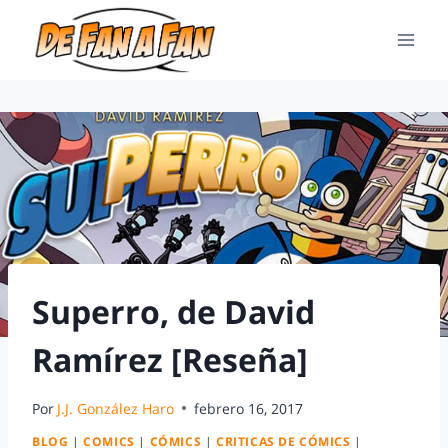
Superro, de David
Ramírez [Reseña]
Por
J.J. González Haro
febrero 16, 2017
BLOG
|
COMICS
|
CÓMICS
|
CRITICAS DE CÓMICS
|