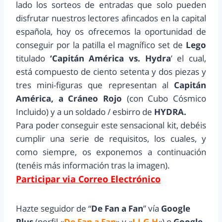
lado los sorteos de entradas que solo pueden
disfrutar nuestros lectores afincados en la capital
española, hoy os ofrecemos la oportunidad de
conseguir por la patilla el magnífico set de
Lego
titulado
‘Capitán América vs. Hydra
’ el cual,
está compuesto de ciento setenta y dos piezas y
tres mini-figuras que representan al
Capitán
América, a Cráneo Rojo
(con Cubo Cósmico
Incluido) y a un soldado / esbirro de
HYDRA.
Para poder conseguir este sensacional kit, debéis
cumplir una serie de requisitos, los cuales, y
como siempre, os exponemos a continuación
(tenéis más información tras la imagen).
Participar via Correo Electrónico
Hazte seguidor de “
De Fan a Fan
” vía
Google
Plus
(perfil «
De Fan a Fan
» y «
J.J.G.H
«) o
Google