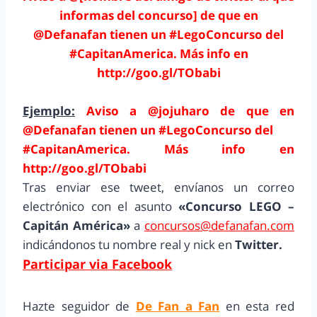
informas del concurso] de que en
@Defanafan tienen un #LegoConcurso del
#CapitanAmerica. Más info en
http://goo.gl/TObabi
Ejemplo:
Aviso a @jojuharo de que en
@Defanafan tienen un #LegoConcurso del
#CapitanAmerica. Más info en
http://goo.gl/TObabi
Tras enviar ese tweet, envíanos un correo
electrónico con el asunto
«Concurso LEGO –
Capitán América»
a
concursos@defanafan.com
indicándonos tu nombre real y nick en
Twitter.
Participar via Facebook
Hazte seguidor de
De Fan a Fan
en esta red