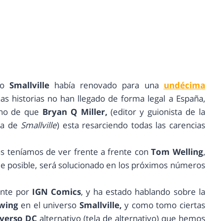
o
Smallville
había renovado para una
undécima
s historias no han llegado de forma legal a España,
echo de que
Bryan Q Miller,
(editor y guionista de la
da de
Smallville
) esta resarciendo todas las carencias
s teníamos de ver frente a frente con
Tom Welling
,
ue posible, será solucionado en los próximos números
ente por
IGN Comics
, y ha estado hablando sobre la
wing
en el universo
Smallville,
y como tomo ciertas
verso DC
alternativo (tela de alternativo) que hemos