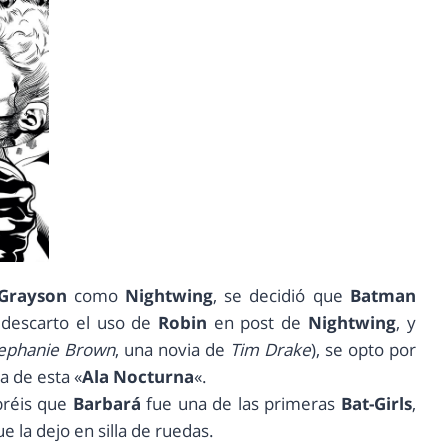
Grayson
como
Nightwing
, se decidió que
Batman
 descarto el uso de
Robin
en post de
Nightwing
, y
ephanie Brown
, una novia de
Tim Drake
), se opto por
a de esta «
Ala Nocturna
«.
bréis que
Barbará
fue una de las primeras
Bat-Girls
,
e la dejo en silla de ruedas.