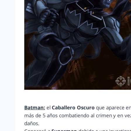
Batman:
el
Caballero Oscuro
que aparece e
más de 5 años combatiendo al crimen y en vez d
daños.