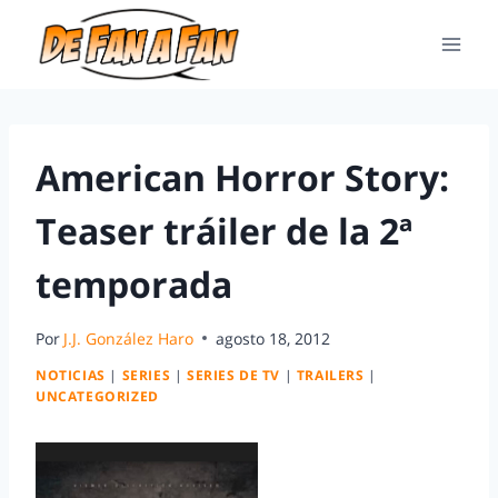
American Horror Story:
Teaser tráiler de la 2ª
temporada
Por
J.J. González Haro
agosto 18, 2012
NOTICIAS
|
SERIES
|
SERIES DE TV
|
TRAILERS
|
UNCATEGORIZED