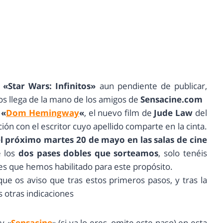
o
«Star Wars: Infinitos»
aun pendiente de publicar,
os llega de la mano de los amigos de
Sensacine.com
e
«
Dom Hemingway
«
, el nuevo film de
Jude Law
del
ón con el escritor cuyo apellido comparte en la cinta.
 el próximo martes 20 de mayo en las salas de cine
e los
dos pases dobles que sorteamos
, solo tenéis
ales que hemos habilitado para este propósito.
 que os aviso que tras estos primeros pasos, y tras la
 otras indicaciones
 y «
Sensacine
» (si ya lo eres, omite este paso) en esta