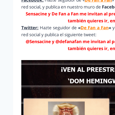
red social, y publica en nuestro muro de
Face
Sensacine y De Fan a Fan me invitan al 
también quieres ir, e
Twitter:
Hazte seguidor de
«
De Fan a Fan
«
red social y publica el siguiente tweet:
@Sensacine y @defanafan me invitan al 
también quieres ir, e