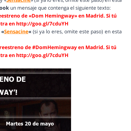
book
un mensaje que contenga el siguiente texto:
preestreno de «Dom Hemingway» en Madrid. Si tú
ntra en http://goo.gl/7cduYH
y
«
Sensacine
«
(si ya lo eres, omite este paso) en esta
preestreno de #DomHemingway en Madrid. Si tú
ntra en
http://goo.gl/7cduYH