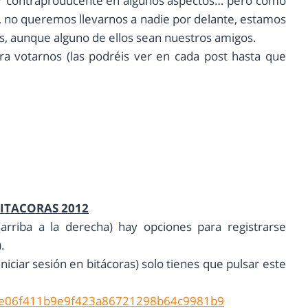
tar contraproducente en algunos aspectos… pero como
en, no queremos llevarnos a nadie por delante, estamos
es, aunque alguno de ellos sean nuestros amigos.
ara votarnos (las podréis ver en cada post hasta que
ITACORAS 2012
í (arriba a la derecha) hay opciones para registrarse
.
niciar sesión en bitácoras) solo tienes que pulsar este
8b8e06f411b9e9f423a86721298b64c9981b9