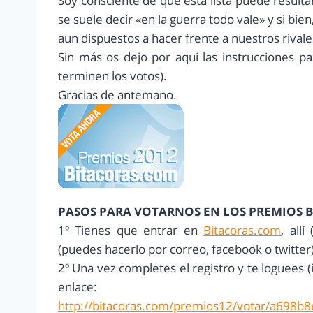
Soy consciente de que esta lista puede resul
se suele decir «en la guerra todo vale» y si bi
aun dispuestos a hacer frente a nuestros rival
Sin más os dejo por aqui las instrucciones p
terminen los votos).
Gracias de antemano.
PASOS PARA VOTARNOS EN LOS PREMIOS B
1º Tienes que entrar en
Bitacoras.com
, all
(puedes hacerlo por correo, facebook o twitter)
2º Una vez completes el registro y te loguees (i
enlace:
http://bitacoras.com/premios12/votar/a69