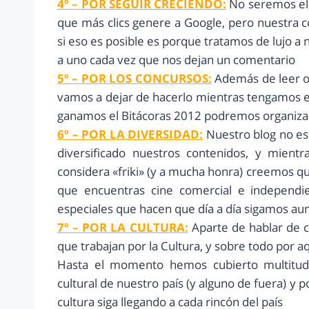
4º – POR SEGUIR CRECIENDO:
No seremos el 
que más clics genere a Google, pero nuestra c
si eso es posible es porque tratamos de lujo 
a uno cada vez que nos dejan un comentario
5º – POR LOS CONCURSOS:
Además de leer os
vamos a dejar de hacerlo mientras tengamos el
ganamos el Bitácoras 2012 podremos organiz
6º – POR LA DIVERSIDAD:
Nuestro blog no es 
diversificado nuestros contenidos, y mient
considera «friki» (y a mucha honra) creemos que
que encuentras cine comercial e independie
especiales que hacen que día a día sigamos a
7º – POR LA CULTURA:
Aparte de hablar de c
que trabajan por la Cultura, y sobre todo por a
Hasta el momento hemos cubierto multitud 
cultural de nuestro país (y alguno de fuera) y
cultura siga llegando a cada rincón del país