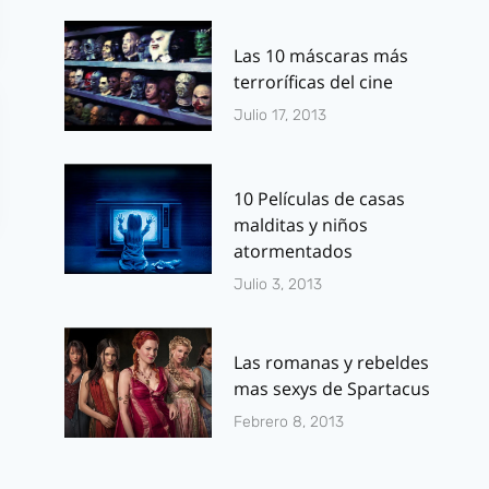
Las 10 máscaras más
terroríficas del cine
Julio 17, 2013
10 Películas de casas
malditas y niños
atormentados
Julio 3, 2013
Las romanas y rebeldes
mas sexys de Spartacus
The Walking
En crowdfun
Febrero 8, 2013
dead (T4): tráiler
«Fe» el
de la segunda
cortometraj