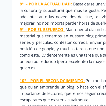
8º – POR LA ACTUALIDAD:
Basta darse una v
la cultura (y subcultura) que más te gusta. P
adelante tanto las novedades de cine, telev
mejorar, no nos importa perder horas de sueñ
9º – POR EL ESFUERZO:
Mantener al día un blo
material que tenemos en nuestro blog primero
series y películas, contestar correos, enviar 
posición de google, y muchas tareas que uno
como este. Evidentemente es una tarea que s
un equipo reducido (pero excelente) la mayor 
quien es.
10º – POR EL RECONOCIMIENTO:
Por mucho 
que quien emprende un blog lo hace con el af
importante de lectores, queremos seguir creci
escaparates que existen actualmente.