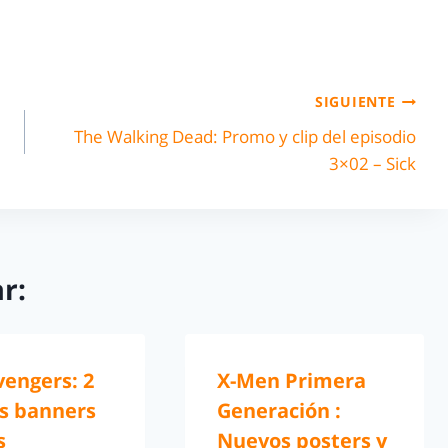
SIGUIENTE
The Walking Dead: Promo y clip del episodio
3×02 – Sick
r:
vengers: 2
X-Men Primera
s banners
Generación :
s
Nuevos posters y