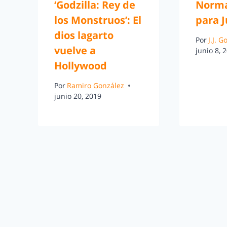
‘Godzilla: Rey de
Norma
los Monstruos’: El
para J
dios lagarto
Por
J.J. 
vuelve a
junio 8, 
Hollywood
Por
Ramiro González
junio 20, 2019