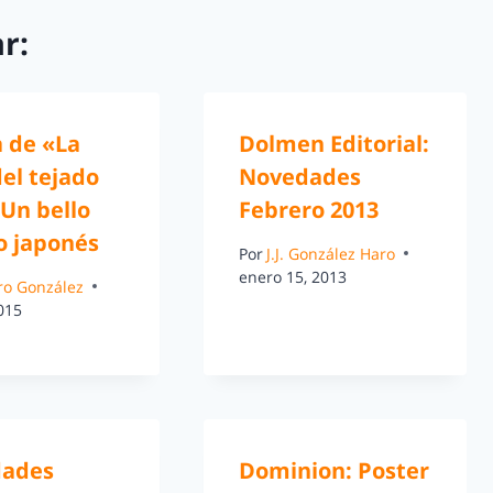
r:
a de «La
Dolmen Editorial:
el tejado
Novedades
 Un bello
Febrero 2013
o japonés
Por
J.J. González Haro
enero 15, 2013
ro González
2015
ades
Dominion: Poster