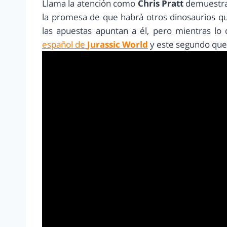
Llama la atención como
Chris Pratt
demuestra 
la promesa de que habrá otros dinosaurios 
las apuestas apuntan a él, pero mientras l
español de
Jurassic World
y este segundo que