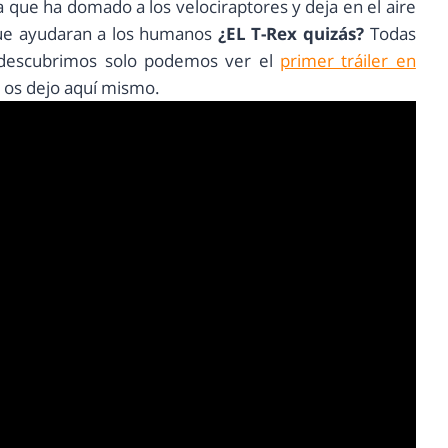
que ha domado a los velociraptores y deja en el aire
que ayudaran a los humanos
¿EL T-Rex quizás?
Todas
o descubrimos solo podemos ver el
primer tráiler en
 os dejo aquí mismo.