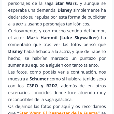
personajes de la saga
Star Wars,
y aunque se
esperaba una demanda,
Disney
simplemente ha
declarado su repulsa por esta forma de publicitar
a la actriz usando personajes tan icónicos.
Curiosamente, y con mucho sentido del humor,
el actor
Mark Hammil (Luke Skywalker)
ha
comentado que tras ver las fotos pensó que
Disney
había fichado a la actriz, y que de haberlo
hecho, se habrían marcado un puntazo por
sumar a su equipo a alguien con tanto talento.
Las fotos, como podéis ver a continuación, nos
muestra a
Schumer
como si hubiera tenido sexo
con los
C3PO y R2D2
, además de en otros
escenarios conocidos donde luce atuendo muy
reconocibles de la saga galáctica.
Os dejamos las fotos por aquí y os recordamos
que
“
Star Wars: El Despertar de la Fuerza
”
se