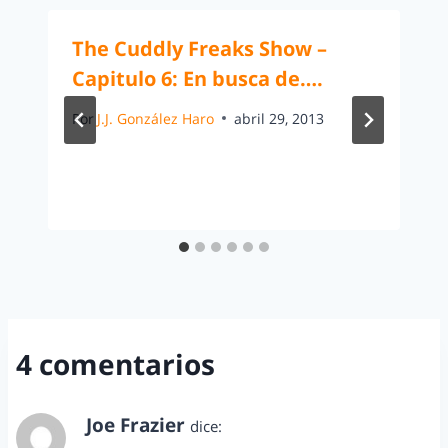
The Cuddly Freaks Show –
Capitulo 6: En busca de….
Por
J.J. González Haro
abril 29, 2013
4 comentarios
Joe Frazier
dice:
febrero 24, 2011 a las 8:07 pm