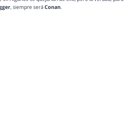
gger
, siempre será
Conan
.