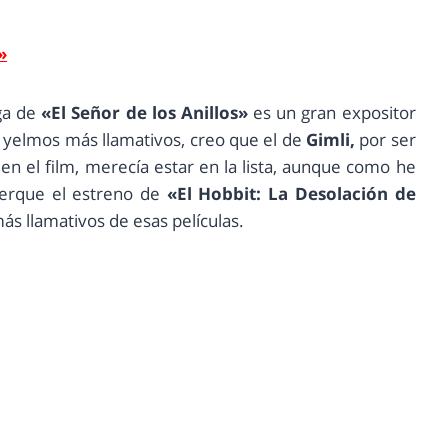
»
ga de
«El Señor de los Anillos»
es un gran expositor
y yelmos más llamativos, creo que el de
Gimli,
por ser
n el film, merecía estar en la lista, aunque como he
cerque el estreno de
«El Hobbit: La Desolación de
s llamativos de esas películas.