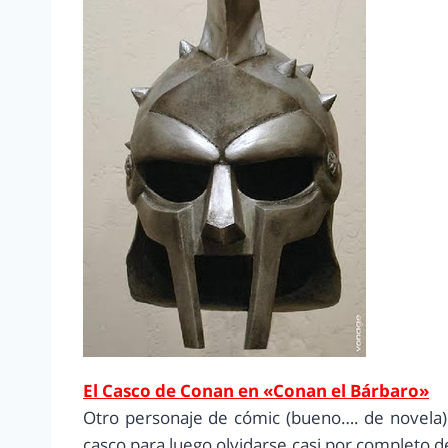
El Casco de Conan en «Conan el Bárbaro»
Otro personaje de cómic (bueno…. de novela)
casco para luego olvidarse casi por completo de