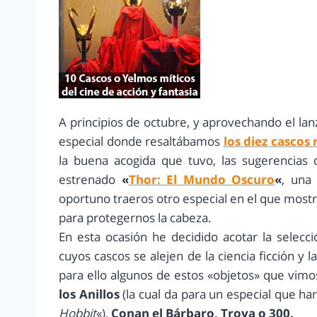
A principios de octubre, y aprovechando el lan
especial donde resaltábamos
los diez cascos
la buena acogida que tuvo, las sugerencias
estrenado
«
Thor: El Mundo Oscuro
«
, una
oportuno traeros otro especial en el que mos
para protegernos la cabeza.
En esta ocasión he decidido acotar la selecci
cuyos cascos se alejen de la ciencia ficción y 
para ello algunos de estos «objetos» que vimo
los Anillos
(la cual da para un especial que h
Hobbit
«),
Conan el Bárbaro, Troya o 300.