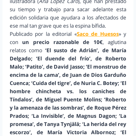
ilustradora (
Ana López Caro
), que han prestado
su tiempo y trabajo para sacar adelante esta
edición solidaria que ayudara a los afectados de
ese mal tan grave que es la espina bífida.
Publicado por la editorial «
Saco de Huesos
» y
con
un precio razonable de 10€
, aglutina
relatos como
‘El susto de Adrián’, de María
Delgado; ‘El duende del frío’, de Roberto
Malo; ‘Patito’, de David Jasso; ‘El monstruo de
encima de la cama’, de Juan de Dios Garduño
Cuenca; ‘Cuida del tigre’, de Nuria C. Botey; ‘El
hombre chincheta vs. los caniches de
Tíndalos’, de Miguel Puente Molins; ‘Roberto
y la amenaza de las sombras’, de Roque Pérez
Prados; ‘La Invisible’, de Magnus Dagon; ‘La
promesa’, de Tanya Tynjälä; ‘La herida del rey
escorzo’, de María Victoria Albornoz; ‘El