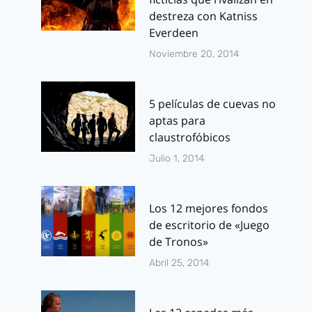
destreza con Katniss
Everdeen
Noviembre 20, 2014
Batman V
Godzilla: Ah
Superman:
tráiler en
5 películas de cuevas no
Vistazo al
perfecto
aptas para
claustrofóbicos
interior del
castellano
Julio 1, 2014
Batmóvil y
Por
J.J. González 
sinopsis oficial
diciembre 12, 201
Los 12 mejores fondos
Por
J.J. González Haro
de escritorio de «Juego
junio 9, 2015
de Tronos»
Abril 25, 2014