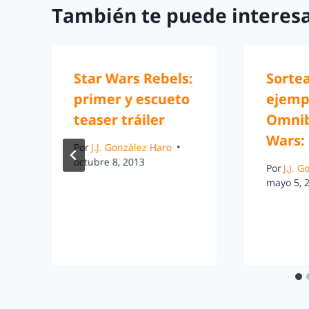
También te puede interesa
Star Wars Rebels:
Sorte
primer y escueto
ejemp
teaser tráiler
Omnib
Wars: 
Por
J.J. González Haro
octubre 8, 2013
Por
J.J. 
mayo 5, 