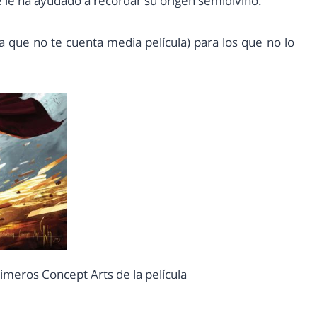
 le ha ayudado a recordar su origen semidivino.
rta que no te cuenta media película) para los que no lo
rimeros Concept Arts de la película