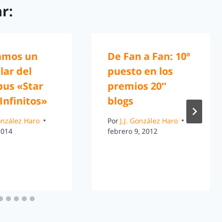
r:
amos un
De Fan a Fan: 10º
lar del
puesto en los
us «Star
premios 20″
Infinitos»
blogs
González Haro
Por
J.J. González Haro
2014
febrero 9, 2012