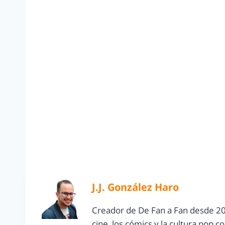
J.J. González Haro
Creador de De Fan a Fan desde 20
cine, los cómics y la cultura pop 