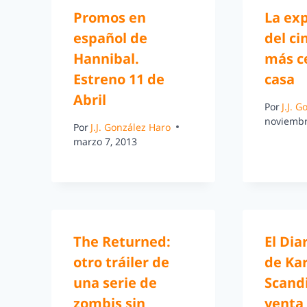
Promos en
La ex
español de
del ci
Hannibal.
más c
Estreno 11 de
casa
Abril
Por
J.J. 
noviembr
Por
J.J. González Haro
marzo 7, 2013
The Returned:
El Dia
otro tráiler de
de Kar
una serie de
Scandi
zombis sin
venta