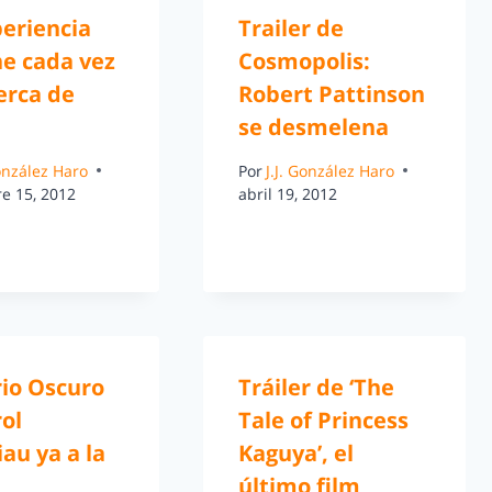
periencia
Trailer de
ne cada vez
Cosmopolis:
erca de
Robert Pattinson
se desmelena
González Haro
Por
J.J. González Haro
e 15, 2012
abril 19, 2012
rio Oscuro
Tráiler de ‘The
ol
Tale of Princess
au ya a la
Kaguya’, el
último film