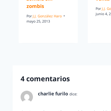
zombis
Por
J.J. 
junio 4, 
Por
J.J. González Haro
mayo 25, 2013
4 comentarios
charlie furilo
dice:
septiembre 30, 2010 a las 7:01 pm