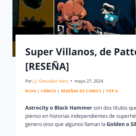
Super Villanos, de Pat
[RESEÑA]
Por
J.J. González Haro
mayo 27, 2024
BLOG
|
CÓMICS
|
RESEÑAS DE COMICS
|
TOP A
Astrocity o Black Hammer
son dos títulos q
pienso en historias independientes de superh
genero (eso que algunos llaman la
Golden o Si