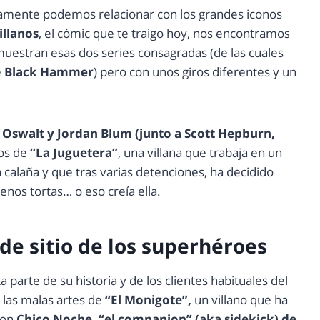
amente podemos relacionar con los grandes iconos
illanos
, el cómic que te traigo hoy, nos encontramos
 muestran esas dos series consagradas (de las cuales
e
Black Hammer
) pero con unos giros diferentes y un
Oswalt y Jordan Blum (junto a Scott Hepburn,
sos de
“La Juguetera”
, una villana que trabaja en un
calaña y que tras varias detenciones, ha decidido
enos tortas… o eso creía ella.
 de sitio de los superhéroes
parte de su historia y de los clientes habituales del
 las malas artes de
“El Monigote”,
un villano que ha
con
Chico Noche, “el companion” (aka sidekick) de