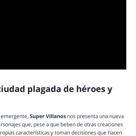
iudad plagada de héroes y
a emergente,
Super
Villanos
nos presenta una nueva
ersonajes que, pese a que beben de otras creaciones
ropias características y toman decisiones que hacen