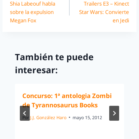
Shia Labeouf habla
Trailers E3 – Kinect
sobre la expulsion
Star Wars: Convierte
Megan Fox
en Jedi
También te puede
interesar:
Concurso: 1ª antologia Zombi
de Tyrannosaurus Books
Por
J.J. González Haro
mayo 15, 2012