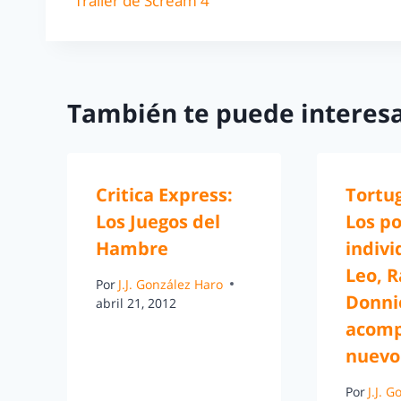
Trailer de Scream 4
También te puede interesa
Critica Express:
Tortug
Los Juegos del
Los po
Hambre
indivi
Leo, R
Por
J.J. González Haro
Donni
abril 21, 2012
acomp
nuevo 
Por
J.J. 