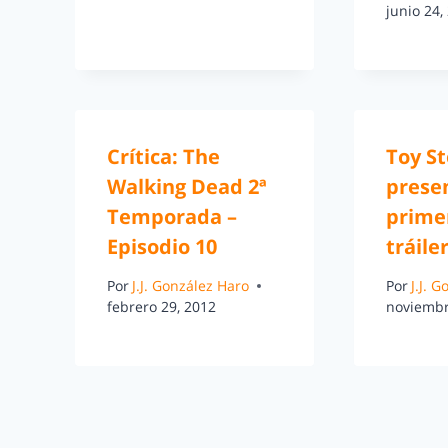
junio 24,
Crítica: The
Toy St
Walking Dead 2ª
prese
Temporada –
prime
Episodio 10
tráile
Por
J.J. González Haro
Por
J.J. 
febrero 29, 2012
noviembr