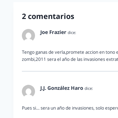
2 comentarios
Joe Frazier
dice:
enero 20, 2011 a las 8:40 pm
Tengo ganas de verla,promete accion en tono e
zombi,2011 sera el año de las invasiones extra
J.J. González Haro
dice:
enero 21, 2011 a las 8:15 am
Pues si… sera un año de invasiones, solo esper