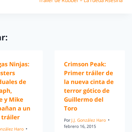
Trailer de Rubber – La rueda Asesina
r:
as Ninjas:
Crimson Peak:
sters
Primer tráiler de
duales de
la nueva cinta de
aph,
terror gótico de
e y Mike
Guillermo del
añan a un
Toro
tráiler
Por
J.J. González Haro
febrero 16, 2015
González Haro