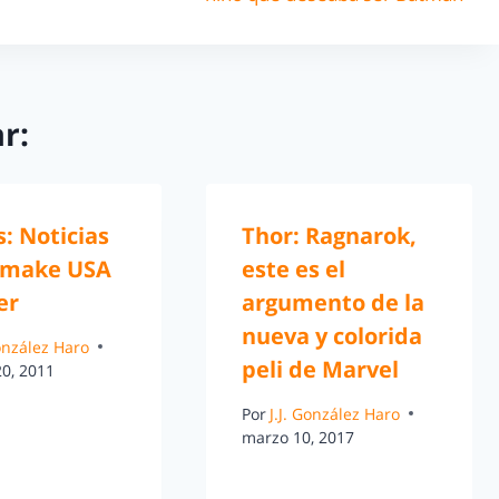
r:
s: Noticias
Thor: Ragnarok,
emake USA
este es el
er
argumento de la
nueva y colorida
González Haro
peli de Marvel
20, 2011
Por
J.J. González Haro
marzo 10, 2017