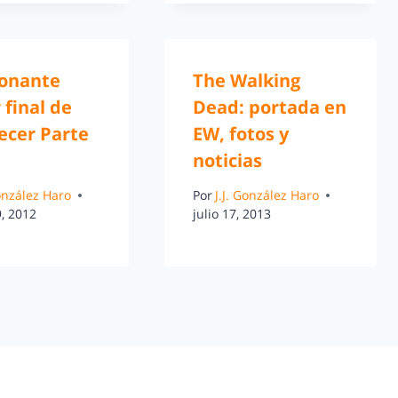
onante
The Walking
r final de
Dead: portada en
cer Parte
EW, fotos y
noticias
González Haro
Por
J.J. González Haro
, 2012
julio 17, 2013