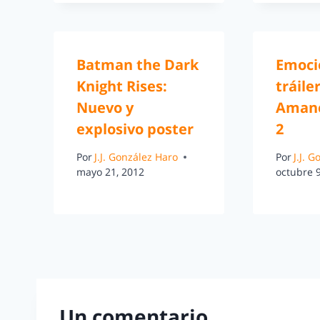
Batman the Dark
Emoci
Knight Rises:
tráile
Nuevo y
Amane
explosivo poster
2
Por
J.J. González Haro
Por
J.J. 
mayo 21, 2012
octubre 9
Un comentario