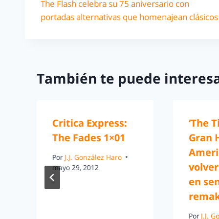
The Flash celebra su 75 aniversario con
portadas alternativas que homenajean clásicos
También te puede interesa
Critica Express:
‘The Ti
The Fades 1×01
Gran 
Ameri
Por
J.J. González Haro
volver
mayo 29, 2012
en se
rema
Por
J.J. 