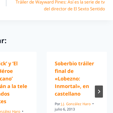
Tráiler de Wayward Pines: Así es la serie de tv
del director de El Sexto Sentido
r:
ck’ y ‘El
Soberbio tráiler
Héroe
final de
cano’
«Lobezno:
án a la tele
Inmortal», en
ndos
castellano
kes
Por
J.J. González Haro
julio 6, 2013
González Haro