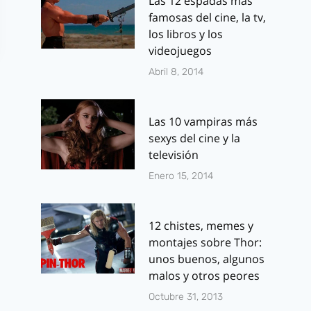
Las 12 espadas más
famosas del cine, la tv,
los libros y los
videojuegos
Abril 8, 2014
Las 10 vampiras más
sexys del cine y la
televisión
Crítica de
Fecha de es
Enero 15, 2014
Wonder Woman:
para Deadpo
De cuando la
Dr. Extraño.
12 chistes, memes y
maravilla de un
Retrasos pa
montajes sobre Thor:
film no es solo
Fantastic Fo
unos buenos, algunos
malos y otros peores
una mujer
Assassin´s 
Octubre 31, 2013
Por
Ramiro González
Por
J.J. González 