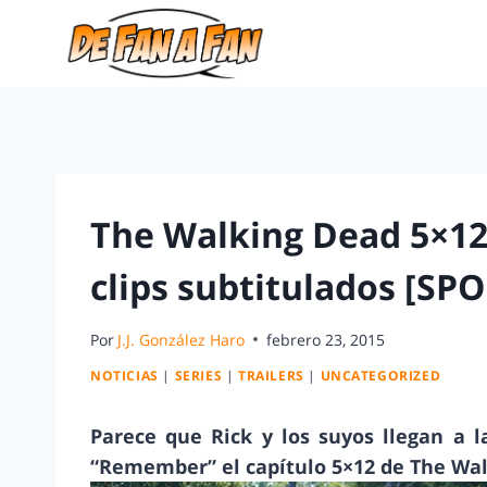
The Walking Dead 5×12
clips subtitulados [SPO
Por
J.J. González Haro
febrero 23, 2015
NOTICIAS
|
SERIES
|
TRAILERS
|
UNCATEGORIZED
Parece que Rick y los suyos llegan a 
“Remember” el capítulo 5×12 de The Wal