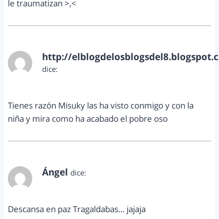
le traumatizan >,<
http://elblogdelosblogsdel8.blogspot.
dice:
mayo 2, 2013 a las 8:28 pm
Tienes razón Misuky las ha visto conmigo y con la
niña y mira como ha acabado el pobre oso
Ángel
dice:
mayo 3, 2013 a las 8:04 am
Descansa en paz Tragaldabas… jajaja