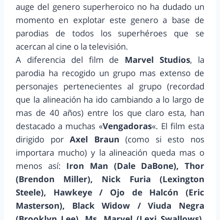
auge del genero superheroico no ha dudado un
momento en explotar este genero a base de
parodias de todos los superhéroes que se
acercan al cine o la televisión.
A diferencia del film de
Marvel Studios
, la
parodia ha recogido un grupo mas extenso de
personajes pertenecientes al grupo (recordad
que la alineación ha ido cambiando a lo largo de
mas de 40 años) entre los que claro esta, han
destacado a muchas «
Vengadoras
«. El film esta
dirigido por
Axel Braun
(como si esto nos
importara mucho) y la alineación queda mas o
menos así:
Iron Man (Dale DaBone), Thor
(Brendon Miller), Nick Furia (Lexington
Steele), Hawkeye / Ojo de Halcón (Eric
Masterson), Black Widow / Viuda Negra
(Brooklyn Lee), Ms. Marvel (Lexi Swallows),