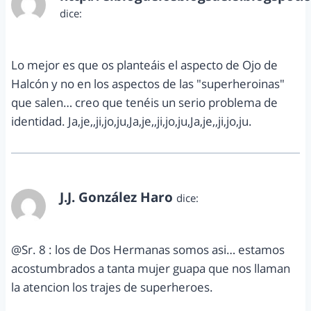
dice:
abril 23, 2012 a las 10:51 pm
Lo mejor es que os planteáis el aspecto de Ojo de
Halcón y no en los aspectos de las "superheroinas"
que salen… creo que tenéis un serio problema de
identidad. Ja,je,,ji,jo,ju,Ja,je,,ji,jo,ju,Ja,je,,ji,jo,ju.
J.J. González Haro
dice:
abril 25, 2012 a las 9:41 am
@Sr. 8 : los de Dos Hermanas somos asi… estamos
acostumbrados a tanta mujer guapa que nos llaman
la atencion los trajes de superheroes.