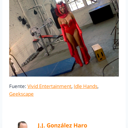
Fuente:
Vivid Entertainment
,
Idle Hands
,
Geekscape
J.J. González Haro