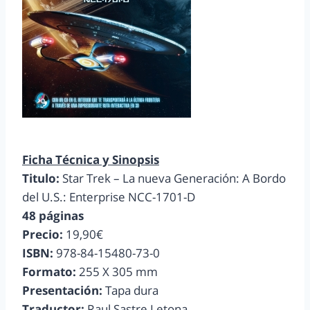
Ficha Técnica y Sinopsis
Titulo:
Star Trek – La nueva Generación: A Bordo
del U.S.: Enterprise NCC-1701-D
48 páginas
Precio:
19,90€
ISBN:
978-84-15480-73-0
Formato:
255 X 305 mm
Presentación:
Tapa dura
Traductor:
Raul Sastre Letona