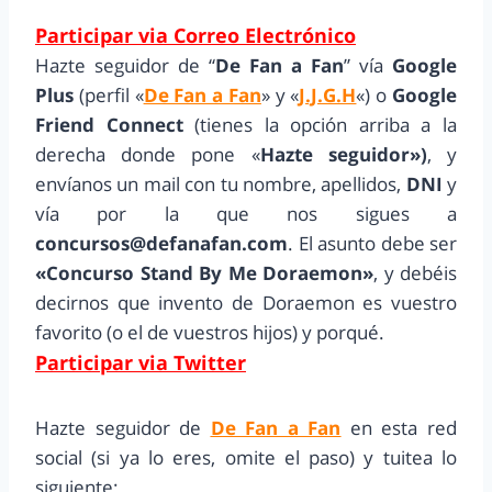
Participar via Correo Electrónico
Hazte seguidor de “
De Fan a Fan
” vía
Google
Plus
(perfil «
De Fan a Fan
» y «
J.J.G.H
«) o
Google
Friend Connect
(tienes la opción arriba a la
derecha donde pone «
Hazte seguidor»)
, y
envíanos un mail con tu nombre, apellidos,
DNI
y
vía por la que nos sigues a
concursos@defanafan.com
. El asunto debe ser
«Concurso Stand By Me Doraemon»
, y debéis
decirnos que invento de Doraemon es vuestro
favorito (o el de vuestros hijos) y porqué.
Participar via Twitter
Hazte seguidor de
De Fan a Fan
en esta red
social (si ya lo eres, omite el paso) y tuitea lo
siguiente: