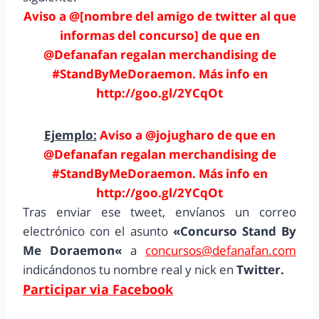
Aviso a @[nombre del amigo de twitter al que
informas del concurso] de que en
@Defanafan regalan merchandising de
#StandByMeDoraemon. Más info en
http://goo.gl/2YCqOt
Ejemplo:
Aviso a @jojugharo
de que en
@Defanafan regalan merchandising de
#StandByMeDoraemon. Más info en
http://goo.gl/2YCqOt
Tras enviar ese tweet, envíanos un correo
electrónico con el asunto
«Concurso
Stand By
Me Doraemon
«
a
concursos@defanafan.com
indicándonos tu nombre real y nick en
Twitter.
Participar via Facebook