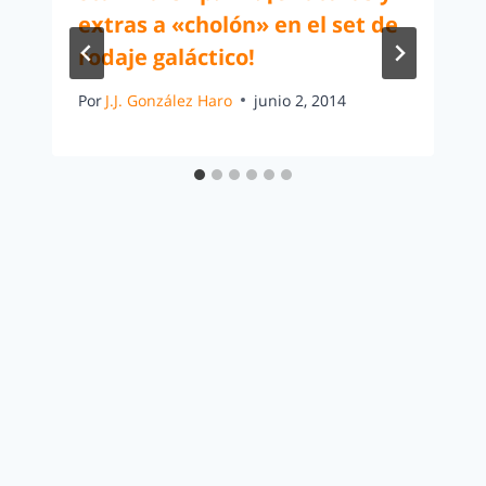
extras a «cholón» en el set de
rodaje galáctico!
Por
J.J. González Haro
junio 2, 2014