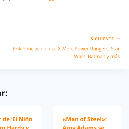
SIGUIENTE
Frikinoticias del día: X-Men, Power Rangers, Star
Wars, Batman y más
r:
r de ‘El Niño
«Man of Steel»:
om Hardy y
Amy Adams se