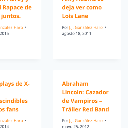
 Rapace de
deja ver como
 juntos.
Lois Lane
González Haro
Por
J.J. González Haro
 2015
agosto 18, 2011
plays de X-
Abraham
Lincoln: Cazador
scindibles
de Vampiros –
os fans
Tráiler Red Band
González Haro
Por
J.J. González Haro
 2014
mayo 25, 2012