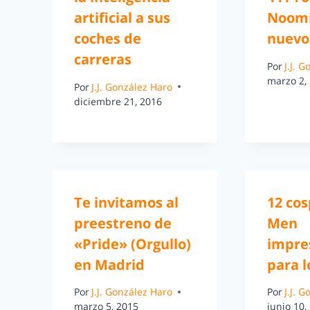
artificial a sus
Noomi
coches de
nuevo
carreras
Por
J.J. 
marzo 2,
Por
J.J. González Haro
diciembre 21, 2016
Te invitamos al
12 cos
preestreno de
Men
«Pride» (Orgullo)
impre
en Madrid
para l
Por
J.J. González Haro
Por
J.J. 
marzo 5, 2015
junio 10,