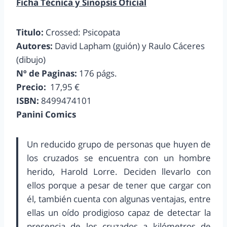
Ficha Técnica y Sinopsis Oficial
Titulo:
Crossed: Psicopata
Autores:
David Lapham (guión) y Raulo Cáceres
(dibujo)
Nº de Paginas:
176 págs.
Precio:
17,95 €
ISBN:
8499474101
Panini Comics
Un reducido grupo de personas que huyen de
los cruzados se encuentra con un hombre
herido, Harold Lorre. Deciden llevarlo con
ellos porque a pesar de tener que cargar con
él, también cuenta con algunas ventajas, entre
ellas un oído prodigioso capaz de detectar la
presencia de los cruzados a kilómetros de