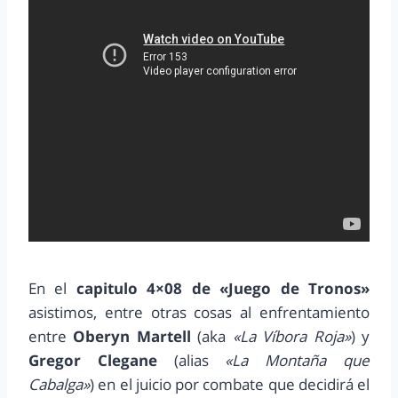
En el
capitulo 4×08 de «Juego de Tronos»
asistimos, entre otras cosas al enfrentamiento
entre
Oberyn Martell
(aka
«La Víbora Roja»
) y
Gregor Clegane
(alias
«La Montaña que
Cabalga»
) en el juicio por combate que decidirá el