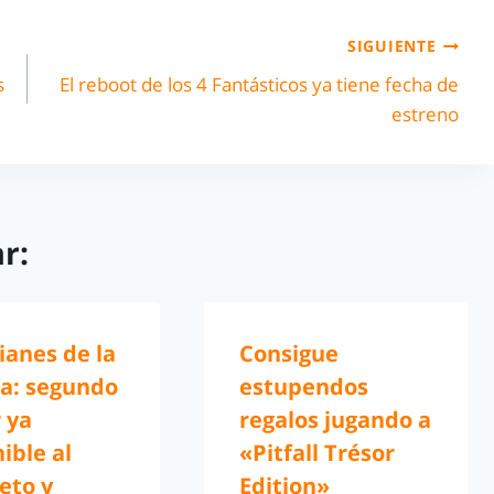
SIGUIENTE
s
El reboot de los 4 Fantásticos ya tiene fecha de
estreno
r:
ianes de la
Consigue
ia: segundo
estupendos
r ya
regalos jugando a
ible al
«Pitfall Trésor
eto y
Edition»