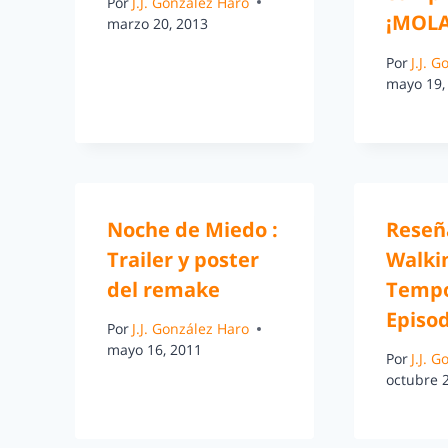
Por
J.J. González Haro
¡MOLA
marzo 20, 2013
Por
J.J. 
mayo 19,
Noche de Miedo :
Reseñ
Trailer y poster
Walki
del remake
Tempo
Episod
Por
J.J. González Haro
mayo 16, 2011
Por
J.J. 
octubre 