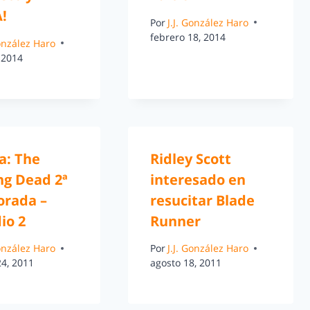
!
Por
J.J. González Haro
febrero 18, 2014
González Haro
 2014
a: The
Ridley Scott
ng Dead 2ª
interesado en
rada –
resucitar Blade
io 2
Runner
González Haro
Por
J.J. González Haro
24, 2011
agosto 18, 2011