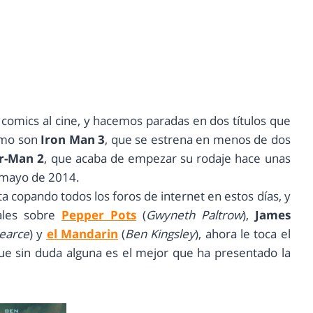
omics al cine, y hacemos paradas en dos títulos que
omo son
Iron Man 3
, que se estrena en menos de dos
r-Man 2
, que acaba de empezar su rodaje hace unas
 mayo de 2014.
ta copando todos los foros de internet en estos días, y
uales sobre
Pepper Pots
(
Gwyneth Paltrow
),
James
earce
) y
el Mandarin
(
Ben Kingsley
), ahora le toca el
e sin duda alguna es el mejor que ha presentado la