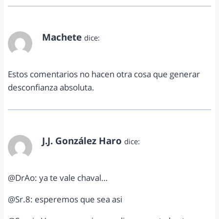
Machete
dice:
marzo 2, 2013 a las 4:16 pm
Estos comentarios no hacen otra cosa que generar
desconfianza absoluta.
J.J. González Haro
dice:
marzo 9, 2013 a las 2:00 pm
@DrAo: ya te vale chaval…
@Sr.8: esperemos que sea asi