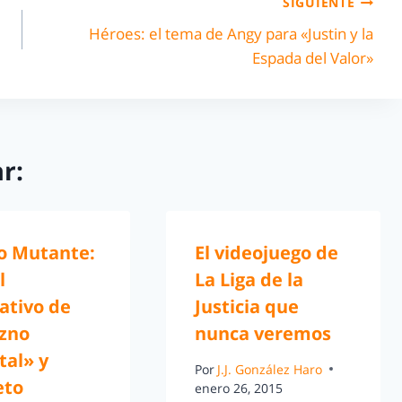
SIGUIENTE
Héroes: el tema de Angy para «Justin y la
Espada del Valor»
r:
 Mutante:
El videojuego de
l
La Liga de la
ativo de
Justicia que
zno
nunca veremos
tal» y
Por
J.J. González Haro
eto
enero 26, 2015