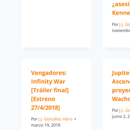
¿ases
Kenne
Por
J.J. 
noviembr
Vengadores:
Jupite
Infinity War
Ascen
[Tráiler final]
proyec
[Estreno
Wacho
27/4/2018]
Por
J.J. 
junio 2, 
Por
J.J. González Haro
marzo 19, 2018