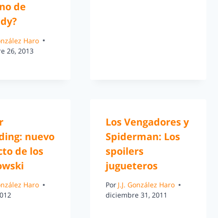
ino de
dy?
González Haro
e 26, 2013
r
Los Vengadores y
ding: nuevo
Spiderman: Los
to de los
spoilers
wski
jugueteros
González Haro
Por
J.J. González Haro
2012
diciembre 31, 2011