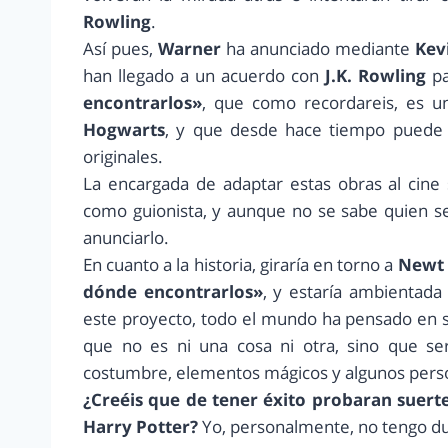
Rowling
.
Así pues,
Warner
ha anunciado mediante
Kev
han llegado a un acuerdo con
J.K. Rowling
p
encontrarlos»
, que como recordareis, es u
Hogwarts
, y que desde hace tiempo puede 
originales.
La encargada de adaptar estas obras al cine
como guionista, y aunque no se sabe quien se
anunciarlo.
En cuanto a la historia, giraría en torno a
Newt
dónde encontrarlos»
, y estaría ambientad
este proyecto, todo el mundo ha pensado en s
que no es ni una cosa ni otra, sino que ser
costumbre, elementos mágicos y algunos person
¿Creéis que de tener éxito probaran suert
Harry Potter?
Yo, personalmente, no tengo du