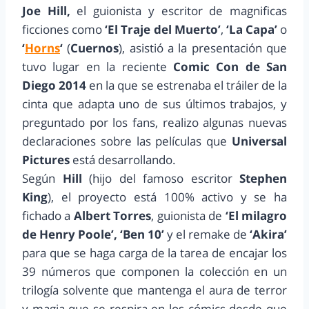
Joe Hill,
el guionista y escritor de magnificas
ficciones como
‘El Traje del Muerto’
,
‘La Capa’
o
‘
Horns
‘
(
Cuernos
), asistió a la presentación que
tuvo lugar en la reciente
Comic Con de San
Diego 2014
en la que se estrenaba el tráiler de la
cinta que adapta uno de sus últimos trabajos, y
preguntado por los fans, realizo algunas nuevas
declaraciones sobre las películas que
Universal
Pictures
está desarrollando.
Según
Hill
(hijo del famoso escritor
Stephen
King
), el proyecto está 100% activo y se ha
fichado a
Albert Torres
, guionista de
‘El milagro
de Henry Poole’, ‘Ben 10’
y el remake de
‘Akira’
para que se haga carga de la tarea de encajar los
39 números que componen la colección en un
trilogía solvente que mantenga el aura de terror
y magia que se respira en los cómics desde que