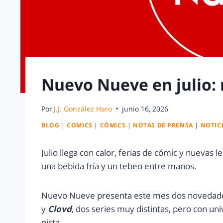
Nuevo Nueve en julio: 
Por
J.J. González Haro
junio 16, 2026
BLOG
|
COMICS
|
CÓMICS
|
NOTAS DE PRENSA
|
NOTIC
Julio llega con calor, ferias de cómic y nueva
una bebida fría y un tebeo entre manos.
Nuevo Nueve presenta este mes dos novedade
y
Clovd
, dos series muy distintas, pero con un
pista.