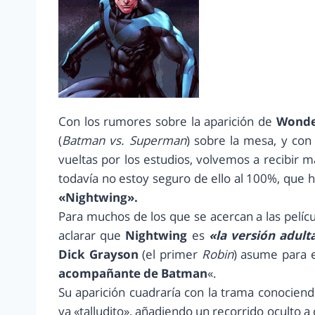
Con los rumores sobre la aparición de
Wond
(
Batman vs. Superman
) sobre la mesa, y co
vueltas por los estudios, volvemos a recibir 
todavía no estoy seguro de ello al 100%, que
«Nightwing».
Para muchos de los que se acercan a las pelíc
aclarar que
Nightwing
es
«la versión adult
Dick Grayson
(el primer
Robin
) asume para e
acompañante de Batman
«.
Su aparición cuadraría con la trama conociend
ya «talludito», añadiendo un recorrido oculto a