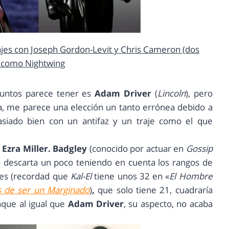
tajes con Joseph Gordon-Levit y Chris Cameron (dos
 como Nightwing
puntos parece tener es
Adam Driver
(
Lincoln
), pero
, me parece una elección un tanto errónea debido a
siado bien con un antifaz y un traje como el que
Ezra Miller. Badgley
(conocido por actuar en
Gossip
o descarta un poco teniendo en cuenta los rangos de
jes (recordad que
Kal-El
tiene unos 32 en «
El Hombre
s de ser un Marginado
)
,
que solo tiene 21, cuadraría
que al igual que
Adam Driver
, su aspecto, no acaba