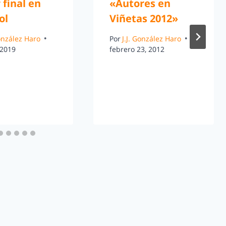
r final en
«Autores en
ol
Viñetas 2012»
González Haro
Por
J.J. González Haro
 2019
febrero 23, 2012