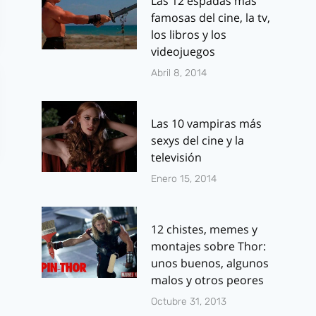
Las 12 espadas más
famosas del cine, la tv,
los libros y los
videojuegos
Abril 8, 2014
Las 10 vampiras más
sexys del cine y la
televisión
Enero 15, 2014
12 chistes, memes y
montajes sobre Thor:
unos buenos, algunos
Primeras críticas
Detalles del
malos y otros peores
de «Kingsman:
reparto y
Octubre 31, 2013