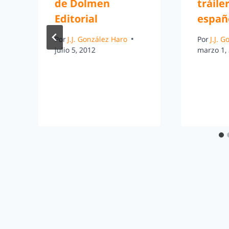
de Dolmen
tráile
Editorial
españ
Por
J.J. González Haro
Por
J.J. 
julio 5, 2012
marzo 1,