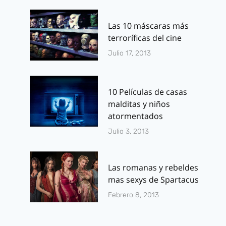
Servicio Secreto»
primera im
de Peter
Por
J.J. González Haro
Las 10 máscaras más
Dinklage y
noviembre 17, 2014
terroríficas del cine
Sandler en
Julio 17, 2013
‘Pixels’.
Por
J.J. González 
10 Películas de casas
julio 22, 2014
malditas y niños
atormentados
Julio 3, 2013
Las romanas y rebeldes
mas sexys de Spartacus
Febrero 8, 2013