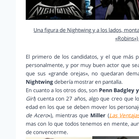
Una figura de Nightwing y a los lados, mon
«Robins»)
El primero de los candidatos, y el que más 
personalmente, y por muy buen actor que sea
que sus «grande orejas», no quedaran dema
Nightwing
debería mostrar en pantalla.
En cuanto a los otros dos, son
Penn Badgley y 
Girl
) cuenta con 27 años, algo que creo que l
edad en los que se deben mover los persona
de Acero
«), mientras que
Miller
(
Las Ventaja
mas con lo que todos tenemos en mente, aun
de convencerme.