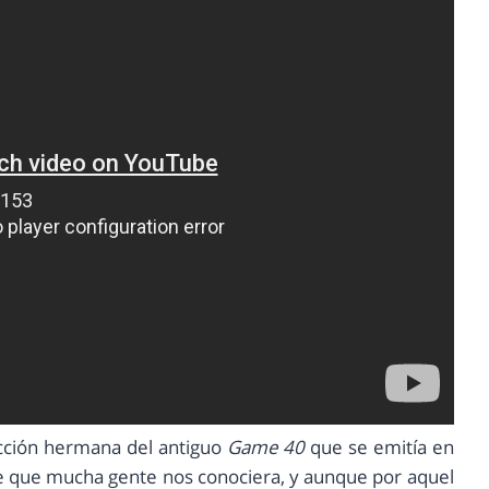
cción hermana del antiguo
Game 40
que se emitía en
de que mucha gente nos conociera, y aunque por aquel