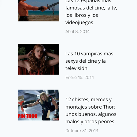
Las 12 espadas más
famosas del cine, la tv,
los libros y los
videojuegos
Abril 8, 2014
Las 10 vampiras más
Impresionante
Colaboració
sexys del cine y la
tráiler de Final
semanal co
televisión
Fantasy XIV: A
Sensacine.
Enero 15, 2014
Realm Reborn
Por
J.J. González 
mayo 26, 2011
Por
J.J. González Haro
12 chistes, memes y
enero 10, 2013
montajes sobre Thor:
unos buenos, algunos
malos y otros peores
Octubre 31, 2013