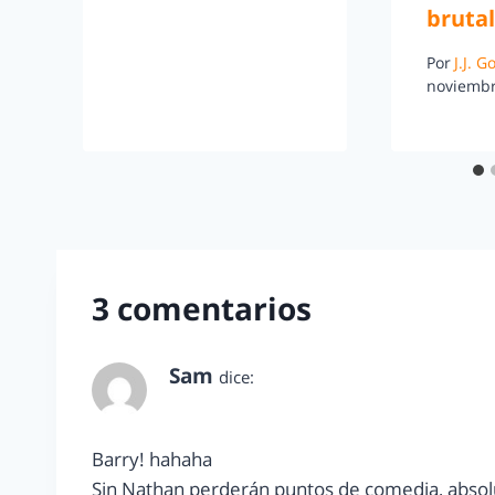
brutal
Por
J.J. 
noviembr
3 comentarios
Sam
dice:
junio 13, 2011 a las 8:42 pm
Barry! hahaha
Sin Nathan perderán puntos de comedia, absolu