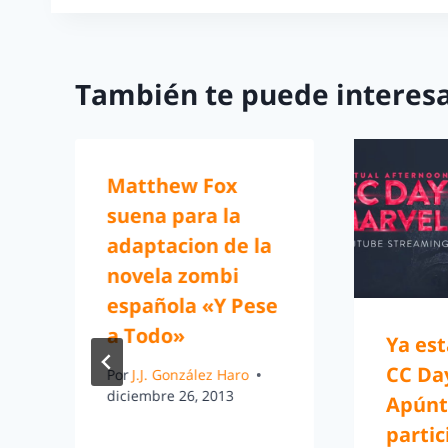
También te puede interesa
Matthew Fox
suena para la
adaptacion de la
novela zombi
española «Y Pese
a Todo»
Ya est
CC Da
Por
J.J. González Haro
diciembre 26, 2013
Apúnt
partic