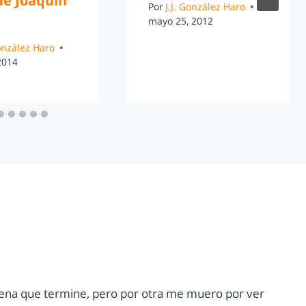
de Joaquín
Por
J.J. González Haro
mayo 25, 2012
González Haro
 2014
pena que termine, pero por otra me muero por ver