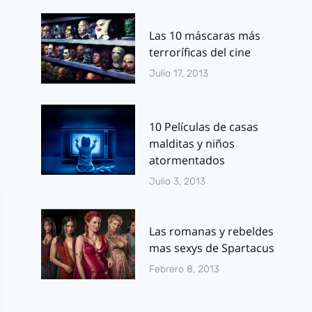
Por
J.J. González Haro
Por
J.J. González 
abril 8, 2011
mayo 29, 2013
Las 10 máscaras más
terroríficas del cine
Julio 17, 2013
10 Películas de casas
malditas y niños
atormentados
Julio 3, 2013
Las romanas y rebeldes
mas sexys de Spartacus
Febrero 8, 2013