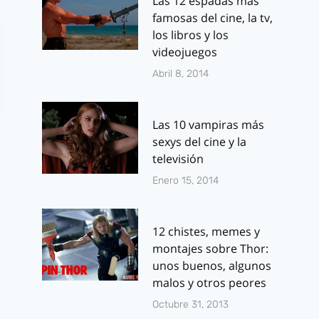
Las 12 espadas más
famosas del cine, la tv,
los libros y los
videojuegos
Abril 8, 2014
Las 10 vampiras más
sexys del cine y la
televisión
Enero 15, 2014
12 chistes, memes y
Prologo animado
Juerga hasta
montajes sobre Thor:
de Priest por
Fin: Tráiler 
unos buenos, algunos
Genndy
una comedi
malos y otros peores
Tartakovsky
apocalíptica
Octubre 31, 2013