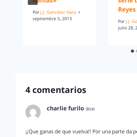
llamas»
serie 
Reyes
Por
J.J. González Haro
septiembre 5, 2013
Por
J.J. 
julio 28,
4 comentarios
charlie furilo
dice:
junio 5, 2013 a las 6:25 pm
¡¡Que ganas de que vuelva!! Por una parte da 