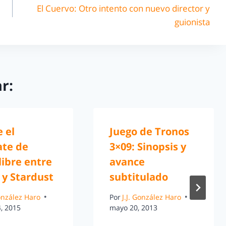
El Cuervo: Otro intento con nuevo director y
guionista
r:
e el
Juego de Tronos
te de
3×09: Sinopsis y
libre entre
avance
 y Stardust
subtitulado
González Haro
Por
J.J. González Haro
, 2015
mayo 20, 2013