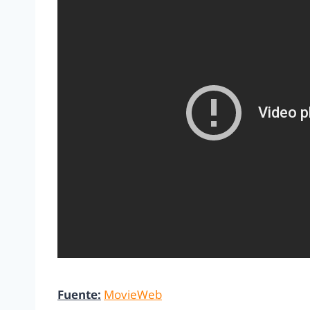
Fuente:
MovieWeb