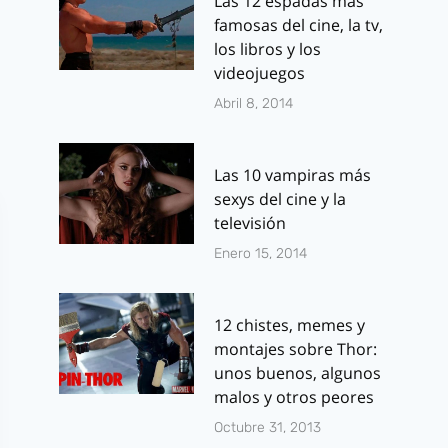
Las 12 espadas más
Por
J.J. González Haro
famosas del cine, la tv,
marzo 21, 2017
los libros y los
videojuegos
Abril 8, 2014
Las 10 vampiras más
sexys del cine y la
televisión
Enero 15, 2014
12 chistes, memes y
montajes sobre Thor:
unos buenos, algunos
malos y otros peores
Octubre 31, 2013