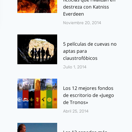
destreza con Katniss
Everdeen
Noviembre 20, 2014
5 películas de cuevas no
aptas para
claustrofóbicos
Julio 1, 2014
Mary Jane
Las macabra
conquista el
sangrientas
Los 12 mejores fondos
Universo Marvel:
aventuras d
de escritorio de «Juego
de Tronos»
Galería de
Capitán Am
portadas
de Lego
Abril 25, 2014
alternativas
Por
J.J. González 
enero 15, 2016