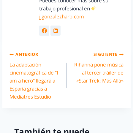
Puedes conocer más sobre su
trabajo profesional en
jjgonzalezharo.com
ANTERIOR
SIGUIENTE
La adaptación
Rihanna pone música
cinematográfica de “I
al tercer tráiler de
am a hero” llegará a
«Star Trek: Más Allá»
España gracias a
Mediatres Estudio
También te puede