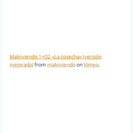
Malviviendo 1×02 «La cosecha» (versión
mejorada)
from
malviviendo
on
Vimeo
.