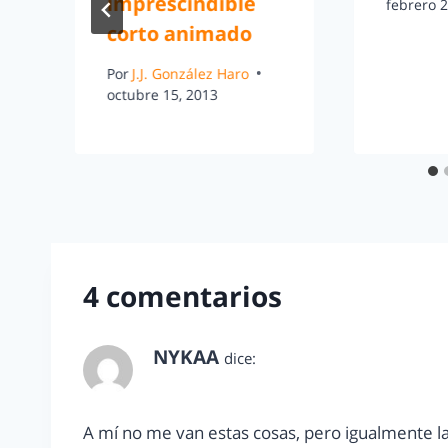
y
imprescindible
febrero 2
corto animado
Por
J.J. González Haro
octubre 15, 2013
4 comentarios
NYKAA
dice:
septiembre 3, 2010 a las 3:53 pm
A mí no me van estas cosas, pero igualmente las