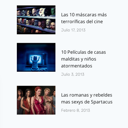
Hambre: Sinsajo
World
Parte 1»
Por
J.J. González 
Las 10 máscaras más
septiembre 11, 2
terroríficas del cine
Por
J.J. González Haro
julio 11, 2014
Julio 17, 2013
10 Películas de casas
malditas y niños
atormentados
Julio 3, 2013
Las romanas y rebeldes
mas sexys de Spartacus
Febrero 8, 2013