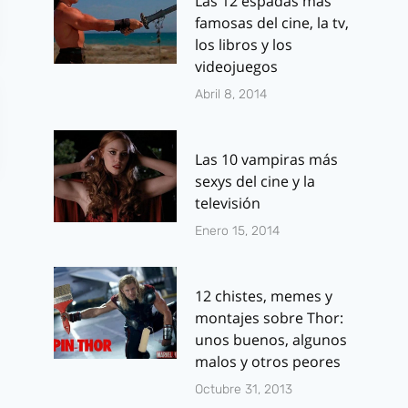
Las 12 espadas más
famosas del cine, la tv,
los libros y los
videojuegos
Abril 8, 2014
Las 10 vampiras más
sexys del cine y la
televisión
Enero 15, 2014
12 chistes, memes y
montajes sobre Thor:
Segundo teaser
Una épica b
unos buenos, algunos
tráiler de «Los
en el rodaje
malos y otros peores
Juegos del
Thor: The D
Octubre 31, 2013