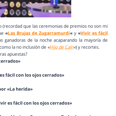
co (recordad que las ceremonias de premios no son mi
que
«
Las Brujas de Zugarramurdi
«
y
«
Vivir es fácil
as ganadoras de la noche acaparando la mayoría de
como la no inclusión de
«
Hijo de Caín
«
) y recortes.
stras apuestas?
 cerrados»
es fácil con los ojos cerrados»
por «La herida»
vir es fácil con los ojos cerrados»