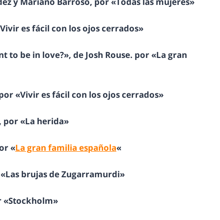
ez y Mariano Barroso, por «Todas las mujeres»
ivir es fácil con los ojos cerrados»
t to be in love?», de Josh Rouse. por «La gran
or «Vivir es fácil con los ojos cerrados»
, por «La herida»
or «
La gran familia española
«
r «Las brujas de Zugarramurdi»
or «Stockholm»