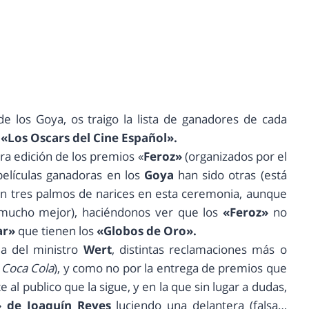
de los Goya, os traigo la lista de ganadores de cada
o
«Los Oscars del Cine Español».
ra edición de los premios «
Feroz»
(organizados por el
 películas ganadoras en los
Goya
han sido otras (está
 tres palmos de narices en esta ceremonia, aunque
s mucho mejor), haciéndonos ver que los
«Feroz»
no
ar»
que tienen los
«Globos de Oro».
a del ministro
Wert
, distintas reclamaciones más o
e
Coca Cola
), y como no por la entrega de premios que
 al publico que la sigue, y en la que sin lugar a dudas,
» de Joaquín Reyes
luciendo una delantera (falsa…