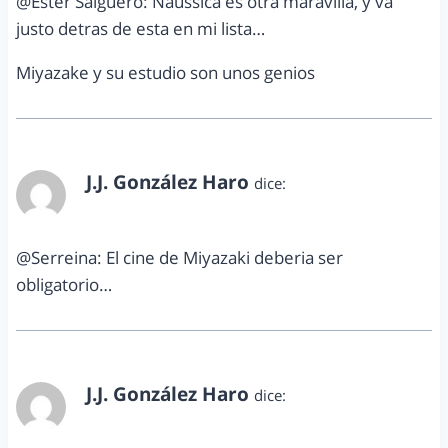
@Ester Salguero: Naussica es otra maravilla, y va
justo detras de esta en mi lista…
Miyazake y su estudio son unos genios
J.J. González Haro
dice:
junio 29, 2012 a las 5:41 pm
@Serreina: El cine de Miyazaki deberia ser
obligatorio…
J.J. González Haro
dice:
junio 29, 2012 a las 5:42 pm