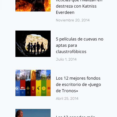
destreza con Katniss
Everdeen
Noviembre 20, 2014
5 películas de cuevas no
aptas para
claustrofóbicos
Atentos a:
Critica: The
Julio 1, 2014
Repossession of
Walking Dea
Max, the
Temporada
companion robot
Episodio 4
Los 12 mejores fondos
de escritorio de «Juego
Por
J.J. González Haro
Por
J.J. González 
de Tronos»
diciembre 30, 2011
noviembre 7, 201
Abril 25, 2014