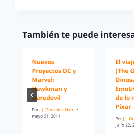
También te puede interesa
Nuevos
El via
Proyectos DC y
(The 
Marvel:
Dinosa
Hawkman y
Emotiv
Daredevil
de lo 
Pixar
Por
J.J. González Haro
mayo 31, 2011
Por
J.J. 
julio 22,