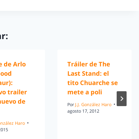
r:
je de Arlo
Tráiler de The
Good
Last Stand: el
ur):
tito Chuarche se
o trailer
mete a poli
nuevo de
Por
J.J. González Haro
agosto 17, 2012
González Haro
 2015