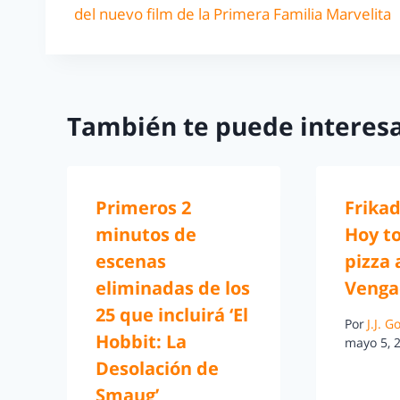
del nuevo film de la Primera Familia Marvelita
También te puede interesa
Primeros 2
Frikad
minutos de
Hoy t
escenas
pizza 
eliminadas de los
Venga
25 que incluirá ‘El
Por
J.J. 
Hobbit: La
mayo 5, 
Desolación de
Smaug’