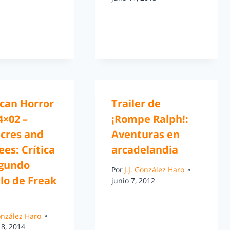
can Horror
Trailer de
4×02 –
¡Rompe Ralph!:
cres and
Aventuras en
es: Crítica
arcadelandia
egundo
Por
J.J. González Haro
lo de Freak
junio 7, 2012
González Haro
18, 2014