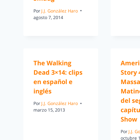
Por
J.J. González Haro
agosto 7, 2014
The Walking
Ameri
Dead 3×14: clips
Story 
en español e
Massa
inglés
Matine
del s
Por
J.J. González Haro
capítu
marzo 15, 2013
Show
Por
J.J. 
octubre 