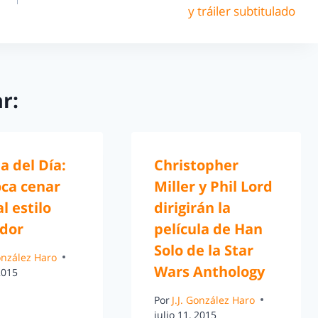
y tráiler subtitulado
r:
a del Día:
Christopher
oca cenar
Miller y Phil Lord
al estilo
dirigirán la
dor
película de Han
Solo de la Star
González Haro
Wars Anthology
2015
Por
J.J. González Haro
julio 11, 2015