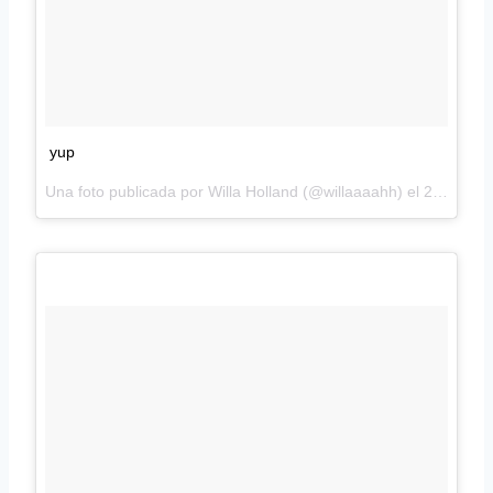
yup
Una foto publicada por Willa Holland (@willaaaahh) el
29 de Dic de 2015 a la(s) 11:45 PST