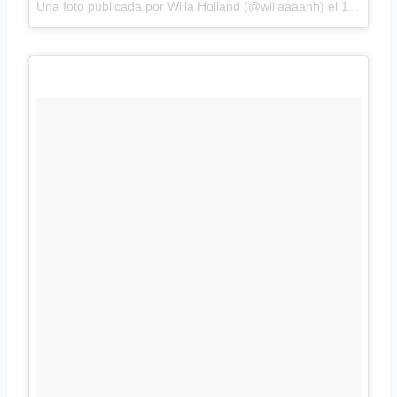
Una foto publicada por Willa Holland (@willaaaahh) el
11 de Nov de 2015 a la(s) 11:36 PST