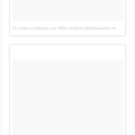
Un vídeo publicado por Willa Holland (@willaaaahh)
el
3 de Ene