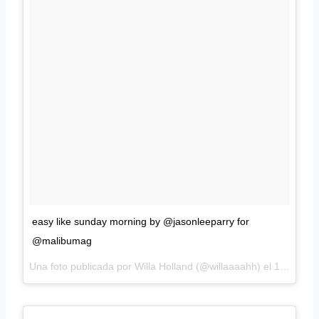
easy like sunday morning by @jasonleeparry for
@malibumag
Una foto publicada por Willa Holland (@willaaaahh) el
15 de Nov de 2015 a la(s) 10:59 PST