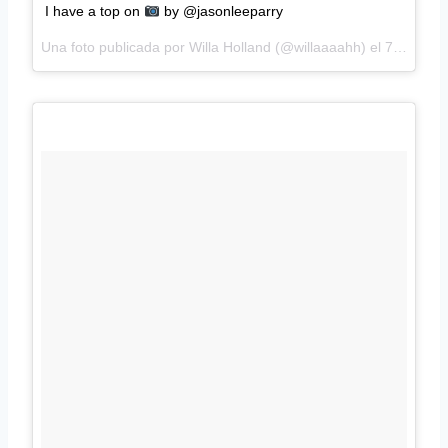
I have a top on
by @jasonleeparry
Una foto publicada por Willa Holland (@willaaaahh) el
7 de Ene de 2016 a la(s) 12:37 PST