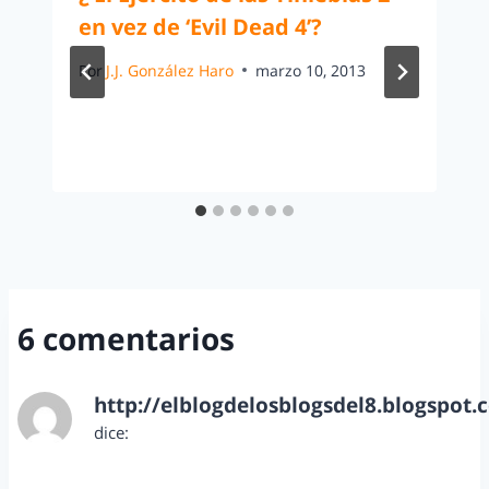
en vez de ‘Evil Dead 4’?
Por
J.J. González Haro
marzo 10, 2013
6 comentarios
http://elblogdelosblogsdel8.blogspot.
dice:
octubre 31, 2012 a las 9:04 am