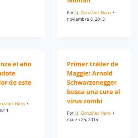
Woman
Por
J.J. González Haro
noviembre 8, 2013
nza el año
Primer tráiler de
ndote
Maggie: Arnold
or de este
Schwarzenegger
busca una cura al
virus zombi
González Haro
 2011
Por
J.J. González Haro
marzo 26, 2015