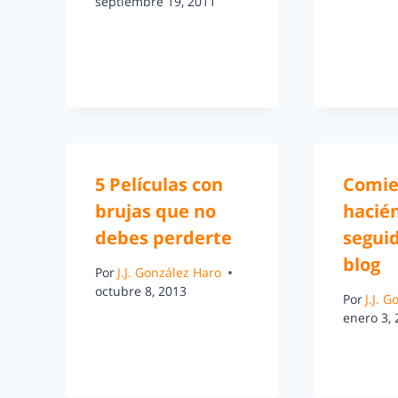
septiembre 19, 2011
5 Películas con
Comie
brujas que no
hacié
debes perderte
seguid
blog
Por
J.J. González Haro
octubre 8, 2013
Por
J.J. 
enero 3,