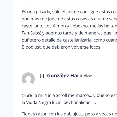
Es una pasada, solo el anime consigue estas c
que más me jode de estas cosas es que no sabe
castellano. Los X-men y Lobezno, me las he teni
Fan-Subs) y ademas tarde y de maneras que "pa
puñetero detalle de castellanizarla, como cuand
Bloodlust, que debieron volverse locos
J.J. González Haro
dice:
marzo 22, 2013 a las 9:17 am
@Sr8: a mi Ninja Scroll me marco… y bueno est
la Viuda Negra lucir "pechonalidad"…
Tienes razon con los doblajes… pero a veces no