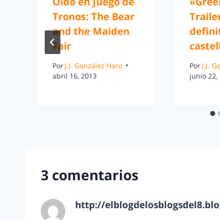
Oido en Juego de
«Gree
Tronos: The Bear
Trailer
and the Maiden
defini
Fair
castel
Por
J.J. González Haro
Por
J.J. 
abril 16, 2013
junio 22,
3 comentarios
http://elblogdelosblogsdel8.bl
marzo 21, 2013 a las 8:19 am