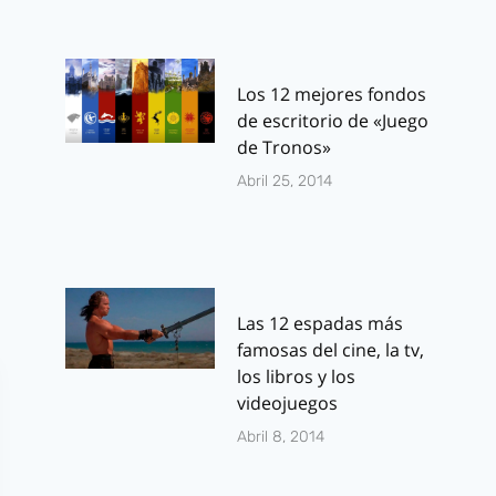
¿ Batman y
Trailer en
Wonder Woman
Español de 
en Smallville ?
L.A.
Los 12 mejores fondos
Por
J.J. González Haro
Por
J.J. González 
de escritorio de «Juego
marzo 9, 2011
enero 9, 2011
de Tronos»
Abril 25, 2014
Las 12 espadas más
famosas del cine, la tv,
los libros y los
videojuegos
Abril 8, 2014