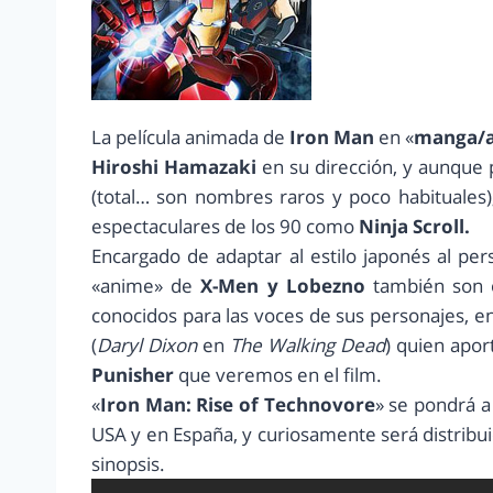
La película animada de
Iron Man
en «
manga/a
Hiroshi Hamazaki
en su dirección, y aunque
(total… son nombres raros y poco habituales)
espectaculares de los 90 como
Ninja Scroll.
Encargado de adaptar al estilo japonés al per
«anime» de
X-Men y Lobezno
también son 
conocidos para las voces de sus personajes, e
(
Daryl Dixon
en
The Walking Dead
) quien apor
Punisher
que veremos en el film.
«
Iron Man: Rise of Technovore
» se pondrá a
USA y en España, y curiosamente será distribu
sinopsis.