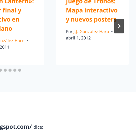
n Lantern»:
Juego de Tronos:
 final y
Mapa interactivo
tivo en
y nuevos posters
lano
Por
J.J. González Haro
abril 1, 2012
González Haro
 2011
ogspot.com/
dice: