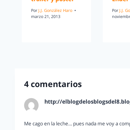
Por
J.J. González Haro
Por
J.J. 
marzo 21, 2013
noviembr
4 comentarios
http://elblogdelosblogsdel8.bl
marzo 20, 2013 a las 5:01 pm
Me cago en la leche… pues nada me voy a com