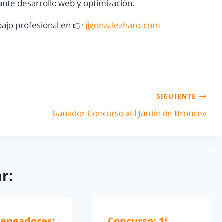
nte desarrollo web y optimización.
ajo profesional en 👉
jjgonzalezharo.com
SIGUIENTE
Ganador Concurso «El Jardín de Bronce»
r:
Vengadores:
Concurso: 1ª