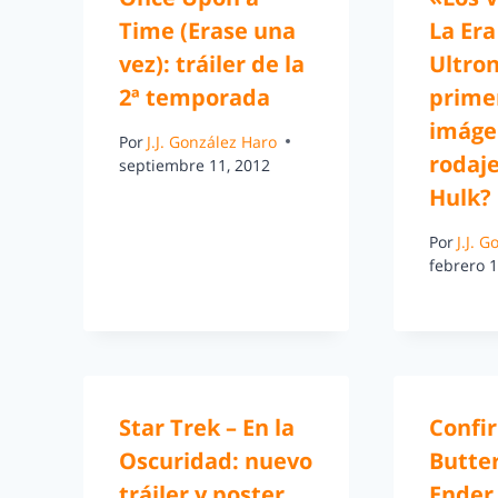
Time (Erase una
La Era
vez): tráiler de la
Ultron
2ª temporada
prime
imáge
Por
J.J. González Haro
rodaj
septiembre 11, 2012
Hulk?
Por
J.J. 
febrero 1
Star Trek – En la
Confi
Oscuridad: nuevo
Butter
tráiler y poster
Ender