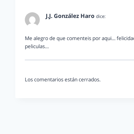
J.J. González Haro
dice:
marzo 22, 2013 a las 9:15 am
Me alegro de que comenteis por aqui… felicida
peliculas…
Los comentarios están cerrados.