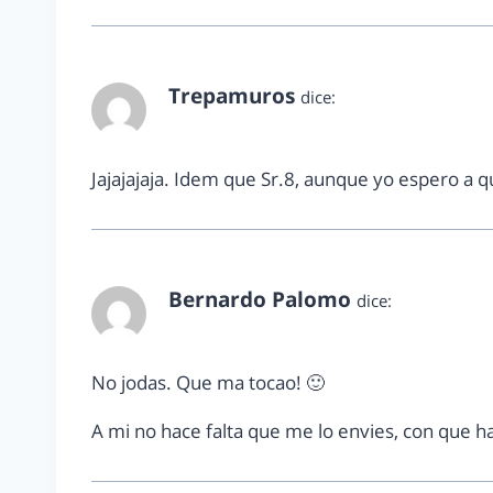
Trepamuros
dice:
marzo 20, 2013 a las 5:02 pm
Jajajajaja. Idem que Sr.8, aunque yo espero a q
Bernardo Palomo
dice:
marzo 20, 2013 a las 8:05 pm
No jodas. Que ma tocao! 🙂
A mi no hace falta que me lo envies, con que h