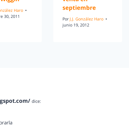
septiembre
González Haro
e 30, 2011
Por
J.J. González Haro
junio 19, 2012
ogspot.com/
dice:
prarla