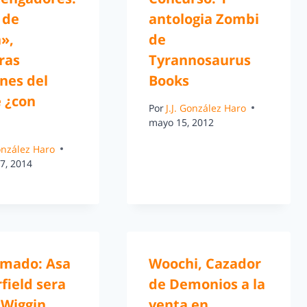
 de
antologia Zombi
»,
de
ras
Tyrannosaurus
nes del
Books
e ¿con
Por
J.J. González Haro
mayo 15, 2012
González Haro
7, 2014
rmado: Asa
Woochi, Cazador
field sera
de Demonios a la
 Wiggin
venta en